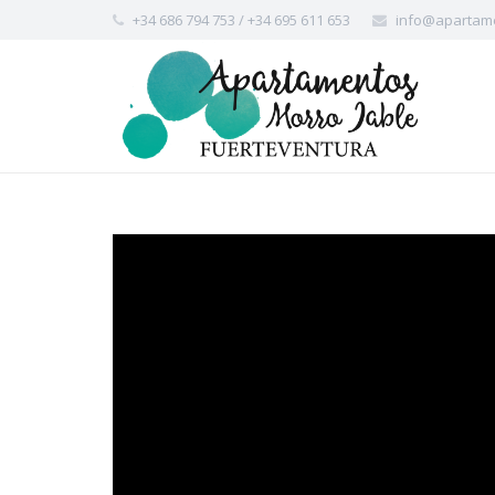
+34 686 794 753 / +34 695 611 653
info@apartam