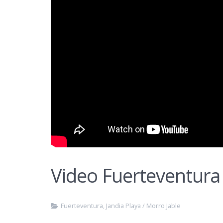
Video Fuerteventura
Fuerteventura
,
Jandia Playa / Morro Jable