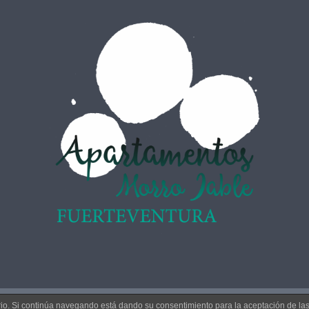
uario. Si continúa navegando está dando su consentimiento para la aceptación de l