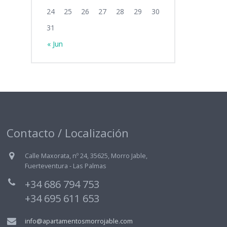
24
25
26
27
28
29
30
31
« Jun
Contacto / Localización
Calle Maxorata, nº 24, 35625, Morro Jable,
Fuerteventura - Las Palmas
+34 686 794 753
+34 695 611 653
info@apartamentosmorrojable.com