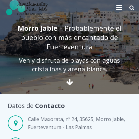
Novedades Morro Jable
Morro Jable
– Probablemente el
pueblo con más encantado de
Contacto / Localización
Fuerteventura
Ven y disfruta de playas con aguas
cristalinas y arena blanca.
Datos de
Contacto
Calle Maxorata, nº 24, 35625, Morro Jable,
Fuerteventura - Las Palmas