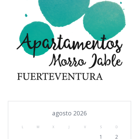
agosto 2026
L
M
X
J
V
S
D
1
2