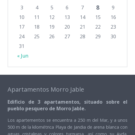
8
3
4
5
6
7
9
10
11
12
13
14
15
16
17
18
19
20
21
22
23
24
25
26
27
28
29
30
31
« Jun
Apartamentos Morro Jable
Edificio de 3 apartamentos, situado sobre el
pueblo pesquero de Morro Jable.
Los apartementos se encuentra a 250 m del Mar, y a unos
500 m de la kilométrica Playa de Jandia de arena blanca con
aguas cristalinas y colores turquesa, así como su Avda.